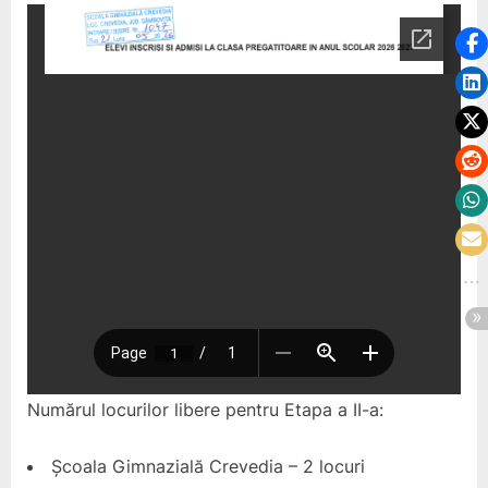
copiilor
admiși
la
Clasa
Pregătitoare
pentru
anul
școlar
2026-
2027
Numărul locurilor libere pentru Etapa a II-a:
Școala Gimnazială Crevedia – 2 locuri