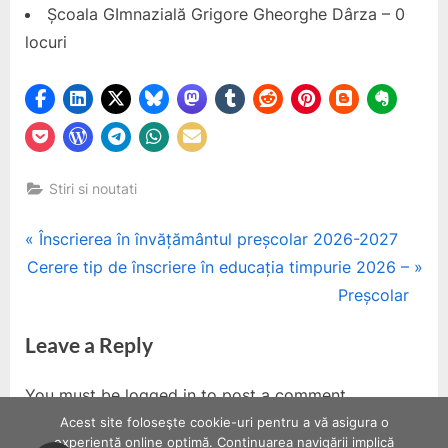
Școala GImnazială Grigore Gheorghe Dârza – 0
locuri
Stiri si noutati
Post
P
Înscrierea în învățământul preșcolar 2026-2027
N
r
Cerere tip de înscriere în educația timpurie 2026 –
navigation
e
e
Preșcolar
x
v
Leave a Reply
t
i
P
o
You must be logged in to post a comment.
o
u
Acest site foloseşte cookie-uri pentru a vă asigura o
s
s
experiență online optimă. Continuarea navigării implică