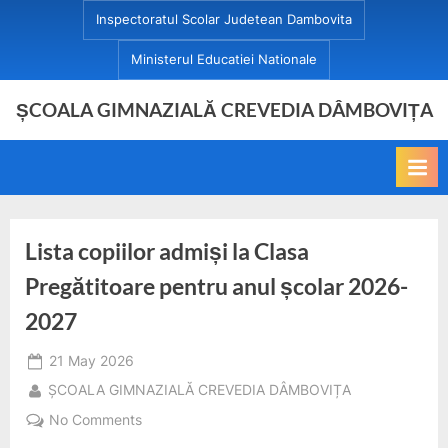
Skip
Inspectoratul Scolar Judetean Dambovita
to
Ministerul Educatiei Nationale
content
ȘCOALA GIMNAZIALĂ CREVEDIA DÂMBOVIȚA
Lista copiilor admiși la Clasa
Pregătitoare pentru anul școlar 2026-
2027
Posted
21 May 2026
on
By
ȘCOALA GIMNAZIALĂ CREVEDIA DÂMBOVIȚA
on
No Comments
Lista