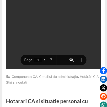
,
,
,
Componența CA
Consiliul de administrație
Hotărâri C.A.
Stiri si noutati
Hotarari CA si situatie personal cu