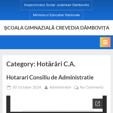
Skip
Inspectoratul Scolar Judetean Dambovita
to
Ministerul Educatiei Nationale
content
ȘCOALA GIMNAZIALĂ CREVEDIA DÂMBOVIȚA
Category:
Hotărâri C.A.
Hotarari Consiliu de Administratie
Posted
By
on
30 October 2024
Administrator
No Comments
on
Hotara
Consil
de
Admini