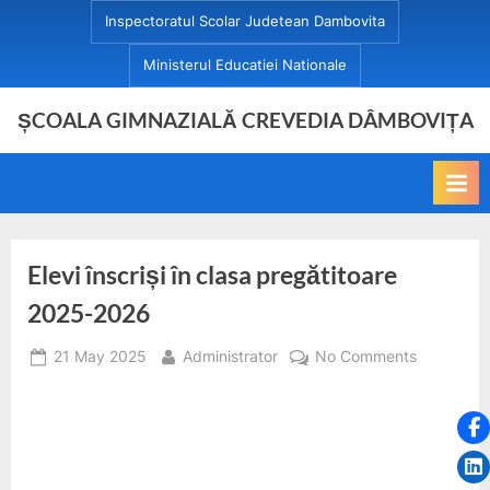
Skip
Inspectoratul Scolar Judetean Dambovita
to
Ministerul Educatiei Nationale
content
ȘCOALA GIMNAZIALĂ CREVEDIA DÂMBOVIȚA
Elevi înscriși în clasa pregătitoare
2025-2026
Posted
By
on
21 May 2025
Administrator
No Comments
on
Elevi
înscriși
în
clasa
pregătitoa